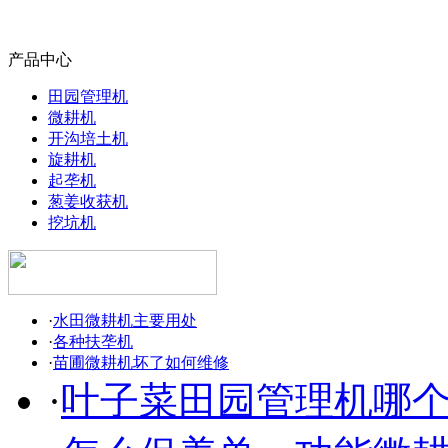
产品中心
田园管理机
微耕机
开沟培土机
旋耕机
起垄机
葱姜收获机
挖坑机
·
水田微耕机主要用处
·
各种扶垄机
·
苗圃微耕机坏了如何维修
·
叶子菜田园管理机哪