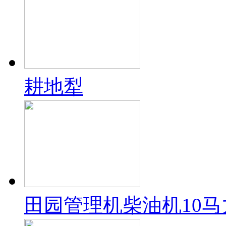
耕地犁
田园管理机柴油机10马