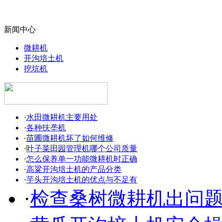
新闻中心
微耕机
开沟培土机
挖坑机
·
水田微耕机主要用处
·
各种扶垄机
·
苗圃微耕机坏了如何维修
·
叶子菜田园管理机哪个公司质量
·
怎么保养单一功能微耕机时正确
·
高粱开沟培土机的产品分类
·
芋头开沟培土机的优点与不足有
·
检查桑树微耕机出问