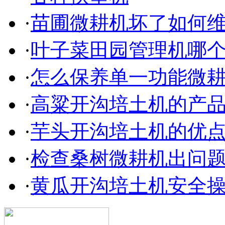
·
苗圃微耕机坏了如何
·
叶子菜田园管理机哪
·
怎么保养单一功能微
·
高粱开沟培土机的产
·
芋头开沟培土机的优
·
检查桑树微耕机出问
·
黄瓜开沟培土机安全