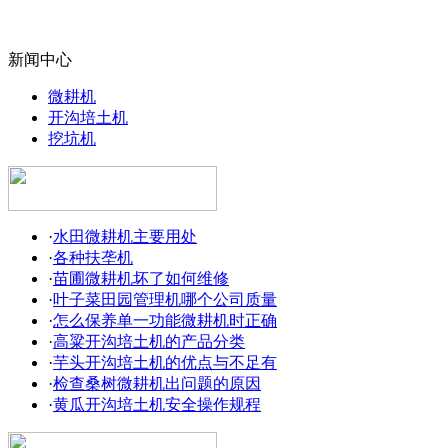
新闻中心
微耕机
开沟培土机
挖坑机
·
水田微耕机主要用处
·
各种扶垄机
·
苗圃微耕机坏了如何维修
·
叶子菜田园管理机哪个公司质量
·
怎么保养单一功能微耕机时正确
·
高粱开沟培土机的产品分类
·
芋头开沟培土机的优点与不足有
·
检查桑树微耕机出问题的原因
·
黄瓜开沟培土机安全操作规程