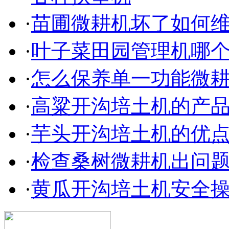
·
苗圃微耕机坏了如何
·
叶子菜田园管理机哪
·
怎么保养单一功能微
·
高粱开沟培土机的产
·
芋头开沟培土机的优
·
检查桑树微耕机出问
·
黄瓜开沟培土机安全