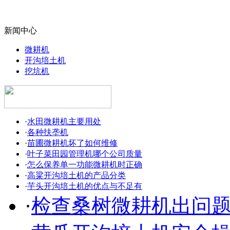
新闻中心
微耕机
开沟培土机
挖坑机
·
水田微耕机主要用处
·
各种扶垄机
·
苗圃微耕机坏了如何维修
·
叶子菜田园管理机哪个公司质量
·
怎么保养单一功能微耕机时正确
·
高粱开沟培土机的产品分类
·
芋头开沟培土机的优点与不足有
·
检查桑树微耕机出问